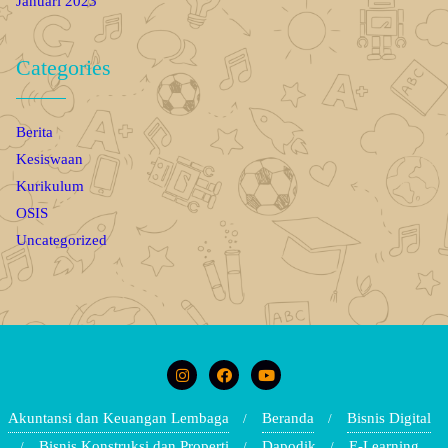
Januari 2023
Categories
Berita
Kesiswaan
Kurikulum
OSIS
Uncategorized
Akuntansi dan Keuangan Lembaga
Beranda
Bisnis Digital
Bisnis Konstruksi dan Properti
Dapodik
E-Learning