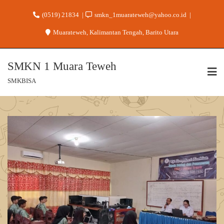
(0519) 21834
smkn_1muarateweh@yahoo.co.id
Muarateweh, Kalimantan Tengah, Barito Utara
SMKN 1 Muara Teweh
SMKBISA