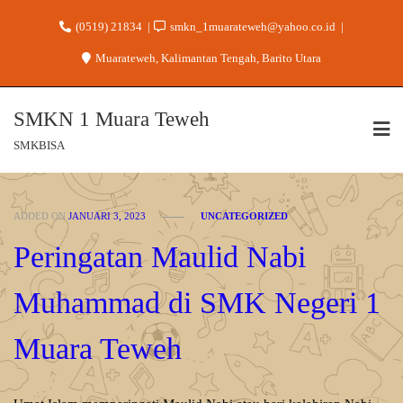
(0519) 21834
smkn_1muarateweh@yahoo.co.id
Muarateweh, Kalimantan Tengah, Barito Utara
SMKN 1 Muara Teweh
SMKBISA
ADDED ON
JANUARI 3, 2023
UNCATEGORIZED
Peringatan Maulid Nabi
Muhammad di SMK Negeri 1
Muara Teweh