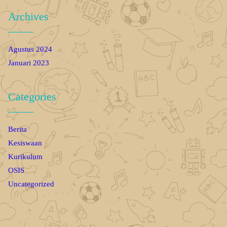
Archives
Agustus 2024
Januari 2023
Categories
Berita
Kesiswaan
Kurikulum
OSIS
Uncategorized